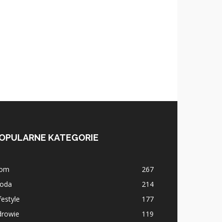
OPULARNE KATEGORIE
om
267
oda
214
festyle
177
drowie
119