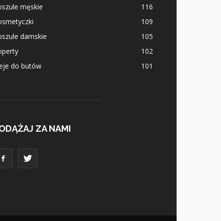
oszule męskie
116
osmetyczki
109
oszule damskie
105
operty
102
eje do butów
101
ODĄŻAJ ZA NAMI