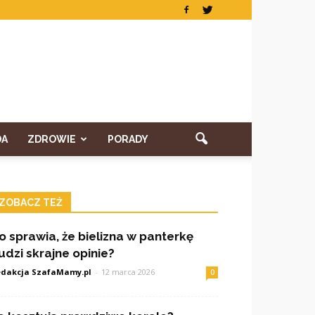
DA
ZDROWIE
PORADY
ZOBACZ TEŻ
o sprawia, że bielizna w panterkę
udzi skrajne opinie?
dakcja SzafaMamy.pl
-
12 marca 2026
0