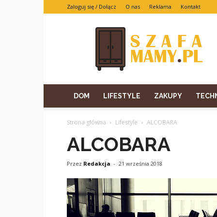
Zaloguj się / Dołącz
O nas
Reklama
Kontakt
DOM
LIFESTYLE
ZAKUPY
TECH
Strona główna
Lifestyle
ALCOBARA
ALCOBARA
Przez
Redakcja
-
21 września 2018