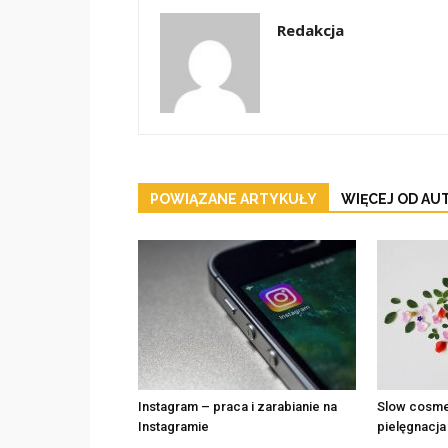
Redakcja
POWIĄZANE ARTYKUŁY
WIĘCEJ OD AU
Instagram – praca i zarabianie na
Slow cosmet
Instagramie
pielęgnacj