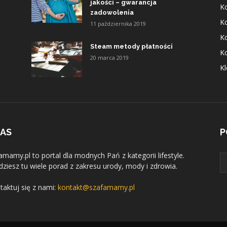
jakości – gwarancja
K
zadowolenia
K
11 października 2019
K
Steam metody płatności
K
20 marca 2019
Kl
NAS
P
amamy.pl to portal dla modnych Pań z kategorii lifestyle.
dziesz tu wiele porad z zakresu urody, mody i zdrowia.
taktuj się z nami:
kontakt@szafamamy.pl