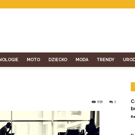
NOLOGIE
MOTO
DZIECKO
MODA
TRENDY
URO
C
959
0
b
Re