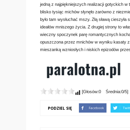
jedną z najpiękniejszych realizacji gotyckich w
blisko tysiąc michów słynęło zarówno z niezmi
było tam wysłuchać mszy. Złą sławą cieszyła s
ideałów mniszego życia. Z drugiej strony to wł
wieczny spoczynek parę romantycznych kochank
opuszczona przez mnichów w wyniku kasaty za
mieszanką wzniosłych i niskich epizodów przes
[Głosów:0 Średnia:0/5]
PODZIEL SIĘ
Facebook
Twit