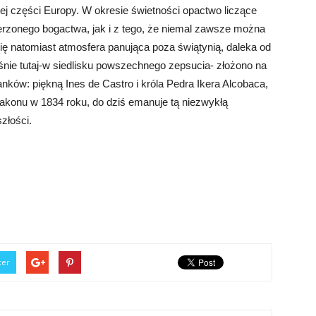
 tej części Europy. W okresie świetności opactwo liczące
erzonego bogactwa, jak i z tego, że niemal zawsze można
ię natomiast atmosfera panująca poza świątynią, daleka od
aśnie tutaj-w siedlisku powszechnego zepsucia- złożono na
ów: piękną Ines de Castro i króla Pedra Ikera Alcobaca,
konu w 1834 roku, do dziś emanuje tą niezwykłą
złości.
ter