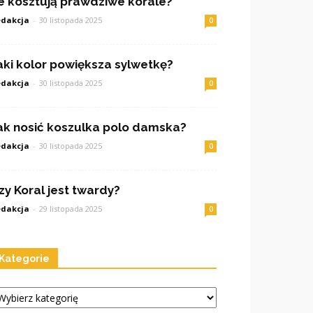
le kosztują prawdziwe korale?
dakcja
-
30 listopada 2025
0
aki kolor powiększa sylwetkę?
dakcja
-
30 listopada 2025
0
ak nosić koszulka polo damska?
dakcja
-
30 listopada 2025
0
zy Koral jest twardy?
dakcja
-
29 listopada 2025
0
Kategorie
tegorie