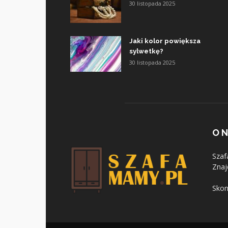
30 listopada 2025
Jaki kolor powiększa
sylwetkę?
30 listopada 2025
O 
Szaf
Znaj
Skon