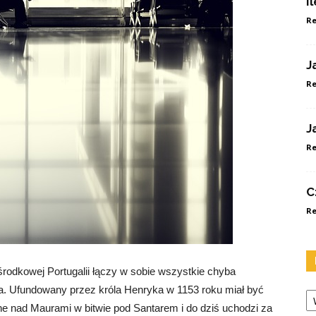
I
Re
J
Re
J
Re
C
Re
rodkowej Portugalii łączy w sobie wszystkie chyba
Ka
a. Ufundowany przez króla Henryka w 1153 roku miał być
e nad Maurami w bitwie pod Santarem i do dziś uchodzi za