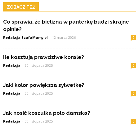
ZOBACZ TEŻ
Co sprawia, że bielizna w panterkę budzi skrajne
opinie?
Redakcja SzafaMamy.pl
-
12 marca 2026
0
Ile kosztują prawdziwe korale?
Redakcja
-
30 listopada 2025
0
Jaki kolor powiększa sylwetkę?
Redakcja
-
30 listopada 2025
0
Jak nosić koszulka polo damska?
Redakcja
-
30 listopada 2025
0