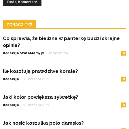
ZOBACZ TEŻ
Co sprawia, że bielizna w panterkę budzi skrajne
opinie?
Redakcja SzafaMamy.pl
-
12 marca 2026
0
Ile kosztują prawdziwe korale?
Redakcja
-
30 listopada 2025
0
Jaki kolor powiększa sylwetkę?
Redakcja
-
30 listopada 2025
0
Jak nosić koszulka polo damska?