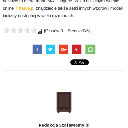
najnowsza oferta marki MAT Lingerie. W ich oficjalnym sklepie
online
Tiffanie.pl
znajdziecie także setki innych wzorów i modeli
bielizny dostępnej w wielu rozmiarach.
[Głosów:0 Średnia:0/5]
Redakcja SzafaMamy.pl