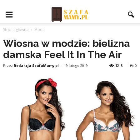
Strona główna
Moda
Wiosna w modzie: bielizna
damska Feel It In The Air
Przez
Redakcja SzafaMamy.pl
-
19 lutego 2019
1218
0