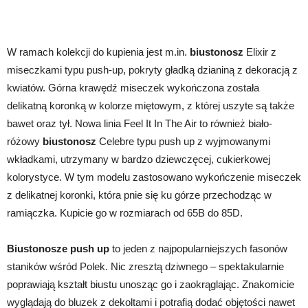
W ramach kolekcji do kupienia jest m.in.
biustonosz
Elixir z
miseczkami typu push-up, pokryty gładką dzianiną z dekoracją z
kwiatów. Górna krawędź miseczek wykończona została
delikatną koronką w kolorze miętowym, z której uszyte są także
bawet oraz tył. Nowa linia Feel It In The Air to również biało-
różowy
biustonosz
Celebre typu push up z wyjmowanymi
wkładkami, utrzymany w bardzo dziewczęcej, cukierkowej
kolorystyce. W tym modelu zastosowano wykończenie miseczek
z delikatnej koronki, która pnie się ku górze przechodząc w
ramiączka. Kupicie go w rozmiarach od 65B do 85D.
Biustonosze push up
to jeden z najpopularniejszych fasonów
staników wśród Polek. Nic zresztą dziwnego – spektakularnie
poprawiają kształt biustu unosząc go i zaokrąglając. Znakomicie
wyglądają do bluzek z dekoltami i potrafią dodać objętości nawet