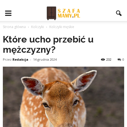
Strona główna
Kolczyki
Kolczyki męskie
Które ucho przebić u
mężczyzny?
Przez
Redakcja
-
14 grudnia 2024
232
0