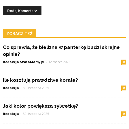
ZOBACZ TEŻ
Co sprawia, że bielizna w panterkę budzi skrajne
opinie?
Redakcja SzafaMamy.pl
-
12 marca 2026
0
Ile kosztują prawdziwe korale?
Redakcja
-
30 listopada 2025
0
Jaki kolor powiększa sylwetkę?
Redakcja
-
30 listopada 2025
0