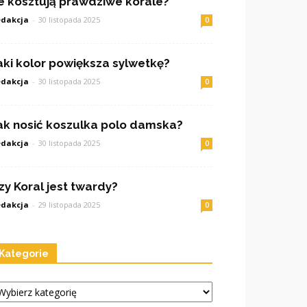
le kosztują prawdziwe korale?
dakcja
-
30 listopada 2025
0
aki kolor powiększa sylwetkę?
dakcja
-
30 listopada 2025
0
ak nosić koszulka polo damska?
dakcja
-
30 listopada 2025
0
zy Koral jest twardy?
dakcja
-
29 listopada 2025
0
Kategorie
tegorie