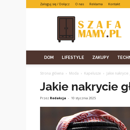
Zaloguj się / Dołącz
O nas
Reklama
Kontakt
DOM
LIFESTYLE
ZAKUPY
TECH
Strona główna
Moda
Kapelusze
Jakie nakryci
Jakie nakrycie 
Przez
Redakcja
-
10 stycznia 2025