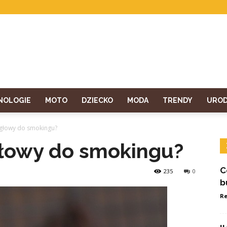
NOLOGIE
MOTO
DZIECKO
MODA
TRENDY
URO
e głowy do smokingu?
głowy do smokingu?
C
235
0
b
Re