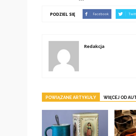
PODZIEL SIĘ
Facebook
Twit
Redakcja
POWIĄZANE ARTYKUŁY
WIĘCEJ OD AU