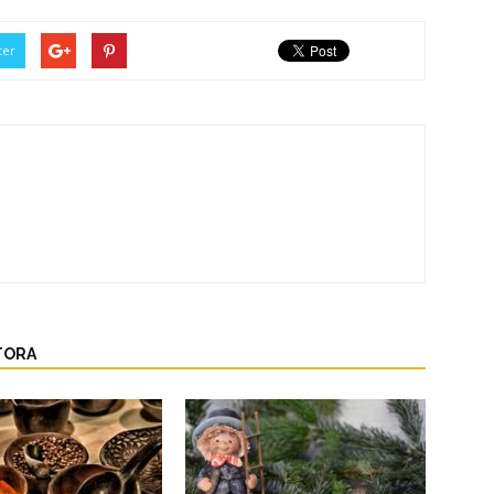
ter
TORA