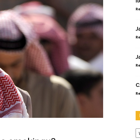
I
Re
J
Re
J
Re
C
Re
Ka