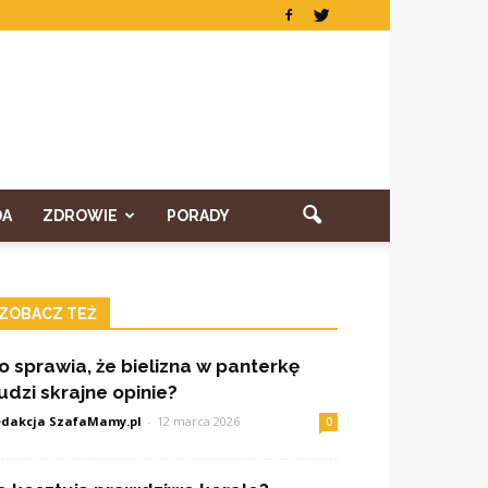
DA
ZDROWIE
PORADY
ZOBACZ TEŻ
o sprawia, że bielizna w panterkę
udzi skrajne opinie?
dakcja SzafaMamy.pl
-
12 marca 2026
0