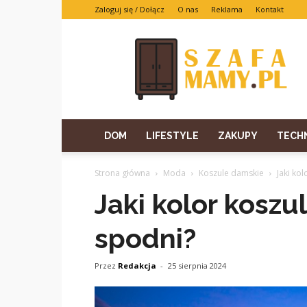
Zaloguj się / Dołącz
O nas
Reklama
Kontakt
DOM
LIFESTYLE
ZAKUPY
TECH
Strona główna
Moda
Koszule damskie
Jaki ko
Jaki kolor koszu
spodni?
Przez
Redakcja
-
25 sierpnia 2024