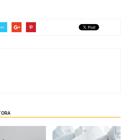
ter
TORA