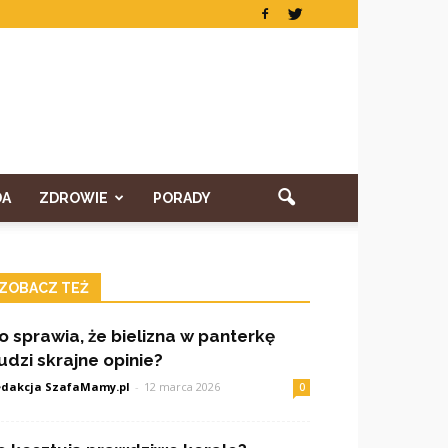
DA
ZDROWIE
PORADY
ZOBACZ TEŻ
o sprawia, że bielizna w panterkę
udzi skrajne opinie?
dakcja SzafaMamy.pl
-
12 marca 2026
0