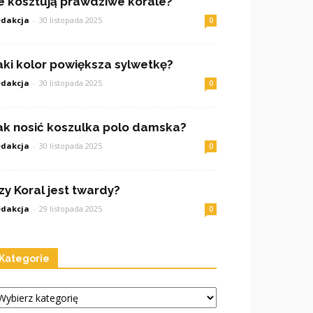
le kosztują prawdziwe korale?
dakcja
-
30 listopada 2025
0
aki kolor powiększa sylwetkę?
dakcja
-
30 listopada 2025
0
ak nosić koszulka polo damska?
dakcja
-
30 listopada 2025
0
zy Koral jest twardy?
dakcja
-
29 listopada 2025
0
Kategorie
tegorie