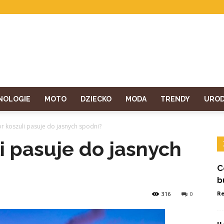
NOLOGIE
MOTO
DZIECKO
MODA
TRENDY
URO
lor koszuli pasuje do jasnych spodni?
li pasuje do jasnych
C
b
Re
316
0