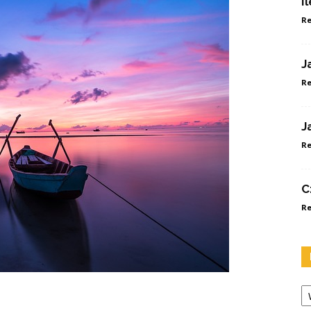
I
Re
J
Re
J
Re
C
Re
Ka