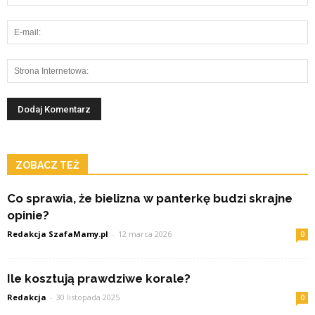
ZOBACZ TEŻ
Co sprawia, że bielizna w panterkę budzi skrajne
opinie?
Redakcja SzafaMamy.pl
-
12 marca 2026
0
Ile kosztują prawdziwe korale?
Redakcja
-
30 listopada 2025
0