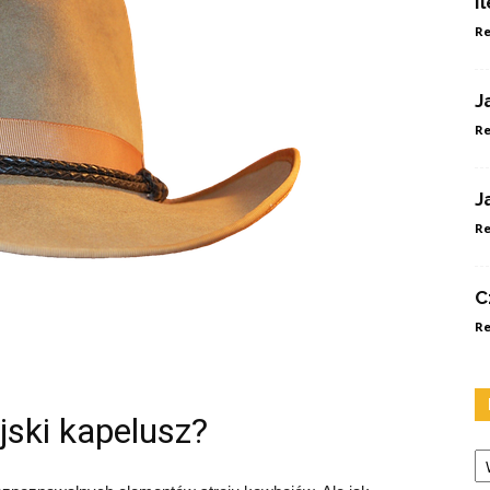
I
Re
J
Re
J
Re
C
Re
ski kapelusz?
Ka