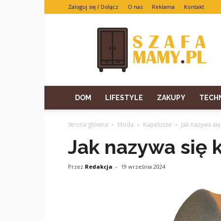
Zaloguj się / Dołącz
O nas
Reklama
Kontakt
DOM
LIFESTYLE
ZAKUPY
TECH
Strona główna
Moda
Kapelusze
Jak nazywa si
Jak nazywa się 
Przez
Redakcja
-
19 września 2024