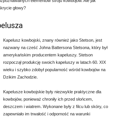
rozpoznawalnych elementów stroju kowbojów. Ale jak
akrycie głowy?
pelusza
Kapelusz kowbojski, znany również jako Stetson, jest
nazwany na cześć Johna Battersona Stetsona, który był
amerykańskim producentem kapeluszy. Stetson
rozpoczął produkcję swoich kapeluszy w latach 60. XIX
wieku i szybko zdobył popularność wśród kowbojów na
Dzikim Zachodzie.
Kapelusze kowbojskie były niezwykle praktyczne dla
kowbojów, ponieważ chroniły ich przed słońcem,
deszczem i wiatrem. Wykonane były z filcu lub skóry, co
zapewniało im trwałość i odporność na warunki