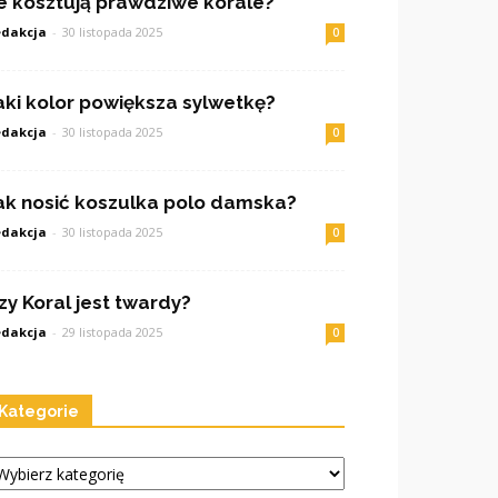
le kosztują prawdziwe korale?
dakcja
-
30 listopada 2025
0
aki kolor powiększa sylwetkę?
dakcja
-
30 listopada 2025
0
ak nosić koszulka polo damska?
dakcja
-
30 listopada 2025
0
zy Koral jest twardy?
dakcja
-
29 listopada 2025
0
Kategorie
tegorie