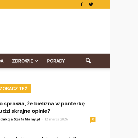
DA
ZDROWIE
PORADY
ZOBACZ TEŻ
o sprawia, że bielizna w panterkę
udzi skrajne opinie?
dakcja SzafaMamy.pl
-
12 marca 2026
0