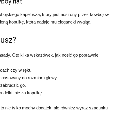
wboy hat
wbojskiego kapelusza, który jest noszony przez kowbojów
loną kopułkę, która nadaje mu elegancki wygląd.
lusz?
ady. Oto kilka wskazówek, jak nosić go poprawnie:
ecach czy w ręku.
dopasowany do rozmiaru głowy.
 zabrudzić go.
ndelki, nie za kopułkę.
to nie tylko modny dodatek, ale również wyraz szacunku