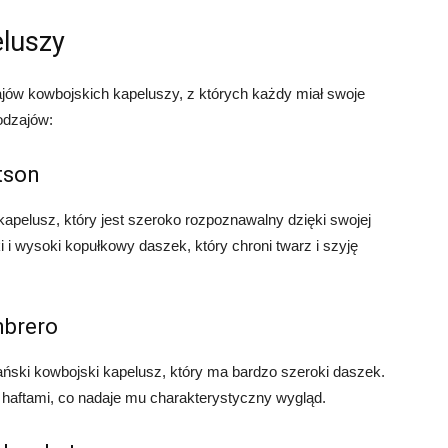
eluszy
zajów kowbojskich kapeluszy, z których każdy miał swoje
rodzajów:
tson
kapelusz, który jest szeroko rozpoznawalny dzięki swojej
i i wysoki kopułkowy daszek, który chroni twarz i szyję
mbrero
ński kowbojski kapelusz, który ma bardzo szeroki daszek.
 haftami, co nadaje mu charakterystyczny wygląd.