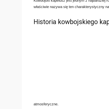
Kowbojski kapelusz jest jednym z najbardziej 
właściwie nazywa się ten charakterystyczny n
Historia kowbojskiego ka
atmosferyczne.