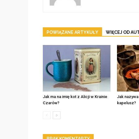
POWIĄZANE ARTYKUŁY
WIĘCEJ OD AU
Jak ma na imię kot z Alicji w Krainie
Jak nazywa
Czarów?
kapelusz?
BRAK KOMENTARZY