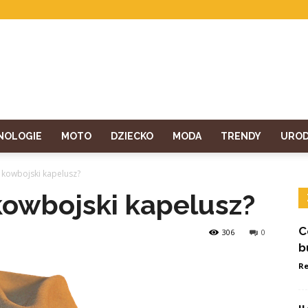
NOLOGIE
MOTO
DZIECKO
MODA
TRENDY
URO
ę kowbojski kapelusz?
kowbojski kapelusz?
C
306
0
b
Re