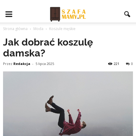
Strona główna
Moda
Koszule męskie
Jak dobrać koszulę
damska?
Przez
Redakcja
-
5 lipca 2025
221
0