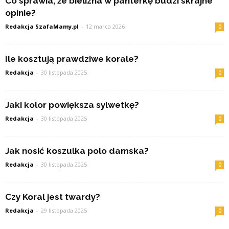
Co sprawia, że bielizna w panterkę budzi skrajne
opinie?
Redakcja SzafaMamy.pl
-
12 marca 2026
0
Ile kosztują prawdziwe korale?
Redakcja
-
30 listopada 2025
0
Jaki kolor powiększa sylwetkę?
Redakcja
-
30 listopada 2025
0
Jak nosić koszulka polo damska?
Redakcja
-
30 listopada 2025
0
Czy Koral jest twardy?
Redakcja
-
29 listopada 2025
0