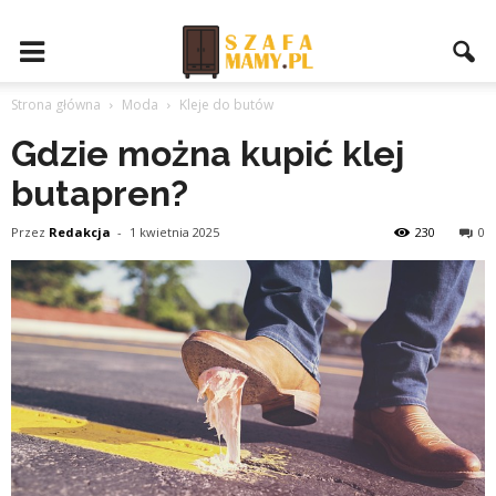
Strona główna
Moda
Kleje do butów
Gdzie można kupić klej
butapren?
Przez
Redakcja
-
1 kwietnia 2025
230
0