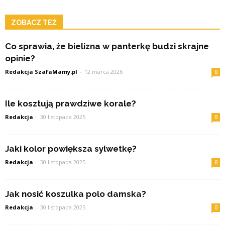
ZOBACZ TEŻ
Co sprawia, że bielizna w panterkę budzi skrajne
opinie?
Redakcja SzafaMamy.pl
-
12 marca 2026
0
Ile kosztują prawdziwe korale?
Redakcja
-
30 listopada 2025
0
Jaki kolor powiększa sylwetkę?
Redakcja
-
30 listopada 2025
0
Jak nosić koszulka polo damska?
Redakcja
-
30 listopada 2025
0