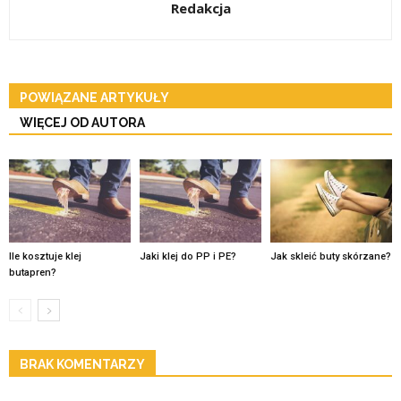
Redakcja
POWIĄZANE ARTYKUŁY
WIĘCEJ OD AUTORA
Ile kosztuje klej
Jaki klej do PP i PE?
Jak skleić buty skórzane?
butapren?
BRAK KOMENTARZY