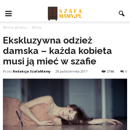
Strona główna
Moda
Ekskluzywna odzież
damska – każda kobieta
musi ją mieć w szafie
Przez
Redakcja SzafaMamy
-
28 października 2017
2166
0