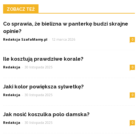
ZOBACZ TEŻ
Co sprawia, że bielizna w panterkę budzi skrajne
opinie?
Redakcja SzafaMamy.pl
-
12 marca 2026
0
Ile kosztują prawdziwe korale?
Redakcja
-
30 listopada 2025
0
Jaki kolor powiększa sylwetkę?
Redakcja
-
30 listopada 2025
0
Jak nosić koszulka polo damska?
Redakcja
-
30 listopada 2025
0