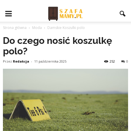
Strona główna
Moda
Damskie Koszulki polo
Do czego nosić koszulkę
polo?
Przez
Redakcja
-
11 października 2025
252
0