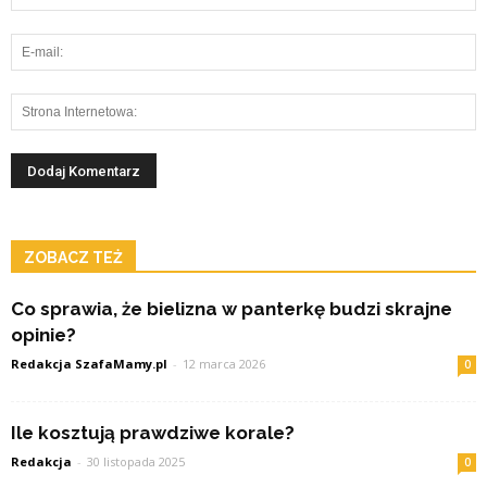
ZOBACZ TEŻ
Co sprawia, że bielizna w panterkę budzi skrajne
opinie?
Redakcja SzafaMamy.pl
-
12 marca 2026
0
Ile kosztują prawdziwe korale?
Redakcja
-
30 listopada 2025
0