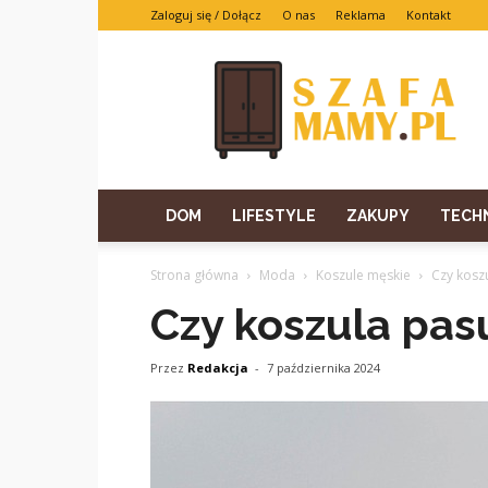
Zaloguj się / Dołącz
O nas
Reklama
Kontakt
DOM
LIFESTYLE
ZAKUPY
TECH
Strona główna
Moda
Koszule męskie
Czy kosz
Czy koszula pas
Przez
Redakcja
-
7 października 2024