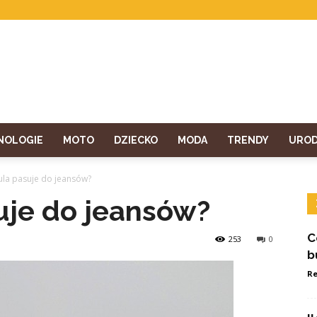
NOLOGIE
MOTO
DZIECKO
MODA
TRENDY
URO
ula pasuje do jeansów?
uje do jeansów?
C
253
0
b
Re