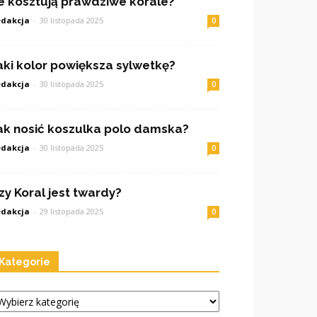
le kosztują prawdziwe korale?
dakcja
-
30 listopada 2025
0
aki kolor powiększa sylwetkę?
dakcja
-
30 listopada 2025
0
ak nosić koszulka polo damska?
dakcja
-
30 listopada 2025
0
zy Koral jest twardy?
dakcja
-
29 listopada 2025
0
Kategorie
tegorie