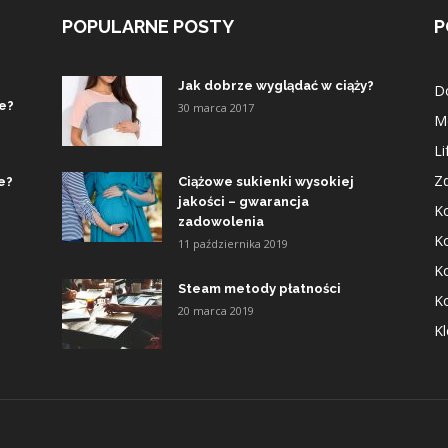
POPULARNE POSTY
P
Jak dobrze wyglądać w ciąży?
D
ie?
30 marca 2017
M
Li
Z
e?
Ciążowe sukienki wysokiej
jakości – gwarancja
K
zadowolenia
K
11 października 2019
K
Steam metody płatności
K
20 marca 2019
Kl