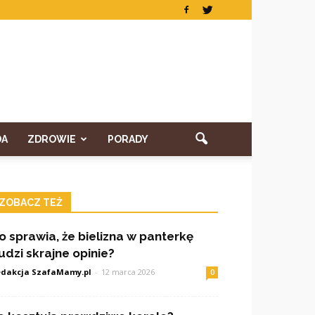
DA
ZDROWIE
PORADY
ZOBACZ TEŻ
o sprawia, że bielizna w panterkę
udzi skrajne opinie?
dakcja SzafaMamy.pl
-
12 marca 2026
0