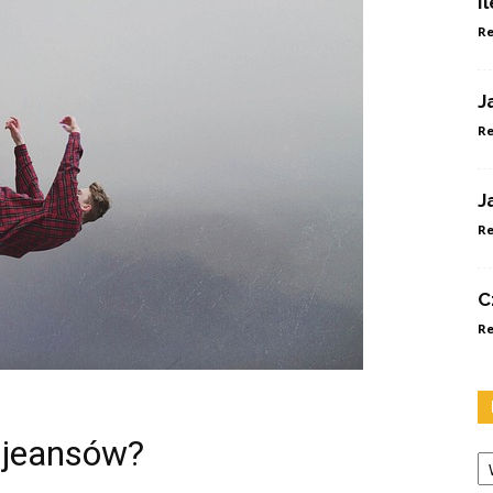
I
Re
J
Re
J
Re
C
Re
 jeansów?
Ka