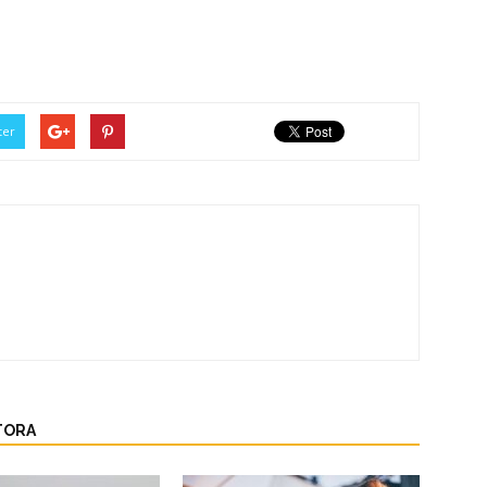
ter
TORA