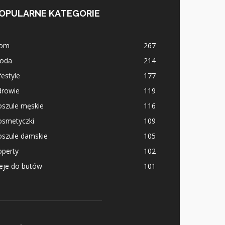
OPULARNE KATEGORIE
om
267
oda
214
festyle
177
drowie
119
oszule męskie
116
osmetyczki
109
oszule damskie
105
operty
102
eje do butów
101