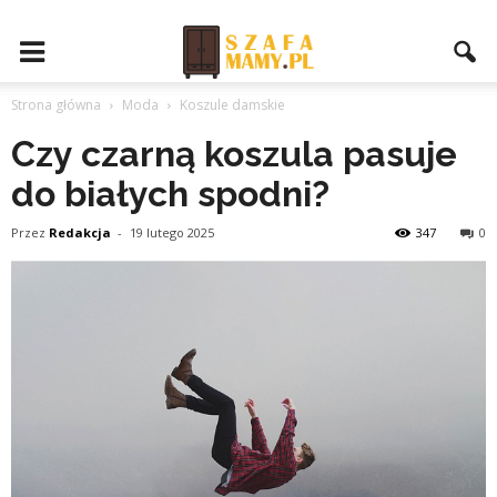
Strona główna
Moda
Koszule damskie
Czy czarną koszula pasuje
do białych spodni?
Przez
Redakcja
-
19 lutego 2025
347
0