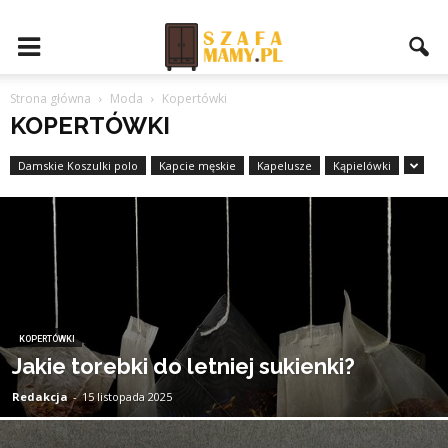
Strona główna
Moda
Kopertówki
KOPERTÓWKI
Damskie Koszulki polo
Kapcie męskie
Kapelusze
Kąpielówki
KOPERTÓWKI
Jakie torebki do letniej sukienki?
Redakcja
-
15 listopada 2025