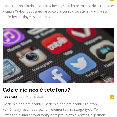
Jaki kolor torebki do sukienki w kwiaty? Jaki kolor torebki do sukienki w
kwiaty? Wybór odpowiedniego koloru torebki do sukienki w kwiaty
może być trudnym zadaniem....
Gdzie nie nosić telefonu?
Redakcja
-
27 kwietnia 2025
0
Gdzie nie nosić telefonu? Gdzie nie nosić telefonu? Telefon
komórkowy jest nieodłącznym elementem naszego życia. To
urządzenie, które towarzyszy nam praktycznie wszędzie. Jednak