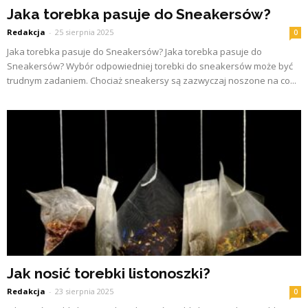
Jaka torebka pasuje do Sneakersów?
Redakcja
-
25 sierpnia 2025
0
Jaka torebka pasuje do Sneakersów? Jaka torebka pasuje do
Sneakersów? Wybór odpowiedniej torebki do sneakersów może być
trudnym zadaniem. Chociaż sneakersy są zazwyczaj noszone na co...
Jak nosić torebki listonoszki?
Redakcja
-
23 sierpnia 2025
0