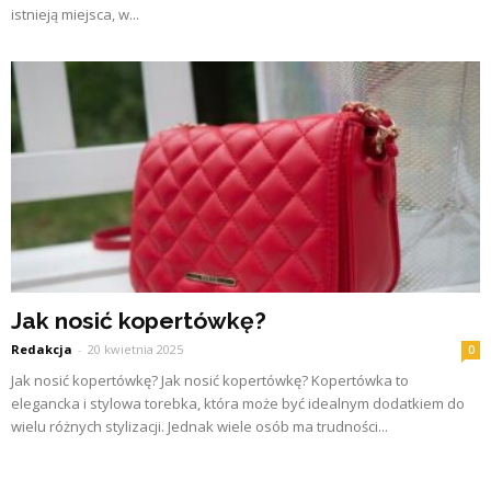
istnieją miejsca, w...
Jak nosić kopertówkę?
Redakcja
-
20 kwietnia 2025
0
Jak nosić kopertówkę? Jak nosić kopertówkę? Kopertówka to
elegancka i stylowa torebka, która może być idealnym dodatkiem do
wielu różnych stylizacji. Jednak wiele osób ma trudności...