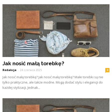
Jak nosić małą torebkę?
Redakcja
-
24 czerwca 2025
0
Jak nosić małą torebkę? Jak nosić małą torebkę? Małe torebki są nie
tylko praktyczne, ale także modne. Mogą dodać stylu i elegancji do
każdej stylizacji. Jednak...